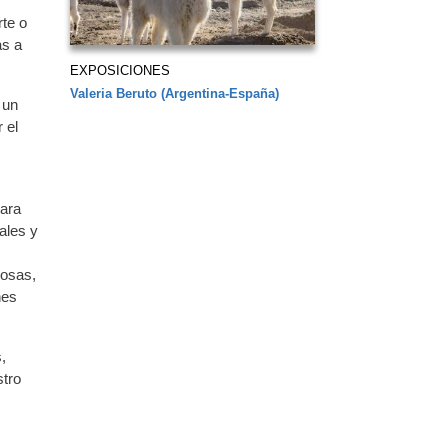
rte o
as a
EXPOSICIONES
Valeria Beruto (Argentina-España)
 un
 el
para
ales y
iosas,
nes
,
stro