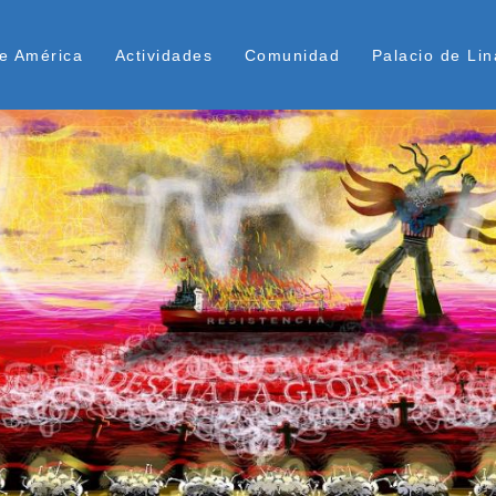
Pasar
ú Superior
al
e América
Actividades
Comunidad
Palacio de Lin
contenido
principal