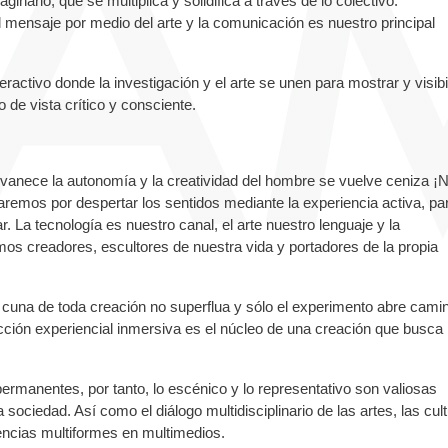
inario, que se multiplica y solidifica a través de lo colectivo.
l mensaje por medio del arte y la comunicación es nuestro principal
activo donde la investigación y el arte se unen para mostrar y visibi
 de vista crítico y consciente.
anece la autonomía y la creatividad del hombre se vuelve ceniza ¡
remos por despertar los sentidos mediante la experiencia activa, pa
. La tecnología es nuestro canal, el arte nuestro lenguaje y la
os creadores, escultores de nuestra vida y portadores de la propia
a cuna de toda creación no superflua y sólo el experimento abre cami
ción experiencial inmersiva es el núcleo de una creación que busca
ermanentes, por tanto, lo escénico y lo representativo son valiosas
sociedad. Así como el diálogo multidisciplinario de las artes, las cul
iencias multiformes en multimedios.