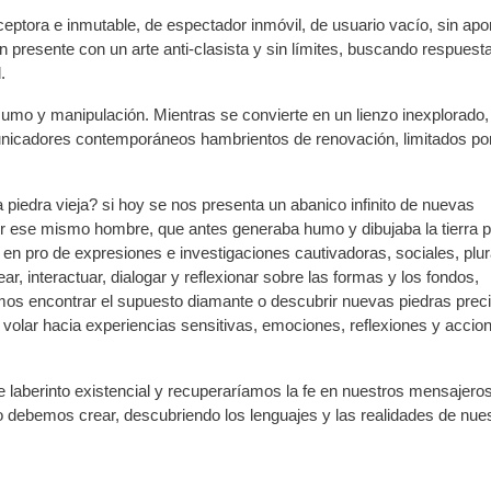
ptora e inmutable, de espectador inmóvil, de usuario vacío, sin apo
un presente con un arte anti-clasista y sin límites, buscando respuest
.
nsumo y manipulación. Mientras se convierte en un lienzo inexplorado,
icadores contemporáneos hambrientos de renovación, limitados por
piedra vieja? si hoy se nos presenta un abanico infinito de nuevas
or ese mismo hombre, que antes generaba humo y dibujaba la tierra 
en pro de expresiones e investigaciones cautivadoras, sociales, plur
ar, interactuar, dialogar y reflexionar sobre las formas y los fondos,
os encontrar el supuesto diamante o descubrir nuevas piedras prec
 volar hacia experiencias sensitivas, emociones, reflexiones y accio
te laberinto existencial y recuperaríamos la fe en nuestros mensajeros
lo debemos crear, descubriendo los lenguajes y las realidades de nue