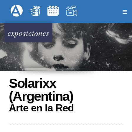
Pasar
Formulari
Menú Superior
al
contenido
principal
exposiciones
Solarixx
(Argentina)
Arte en la Red