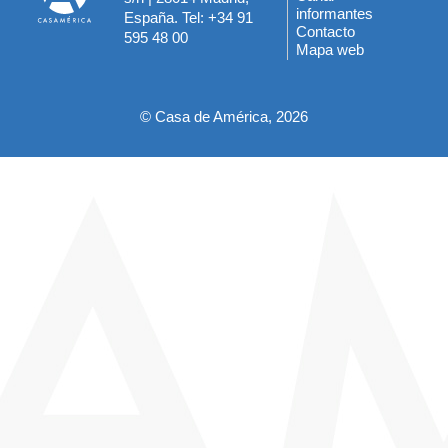
informantes
España. Tel: +34 91
del
Contacto
595 48 00
Mapa web
pie
© Casa de América, 2026