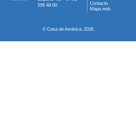
del
Contacto
595 48 00
Mapa web
pie
© Casa de América, 2026