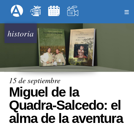
Pasar
Formulari
Menú Superior
al
contenido
principal
historia
15 de septiembre
Miguel de la
Quadra-Salcedo: el
alma de la aventura