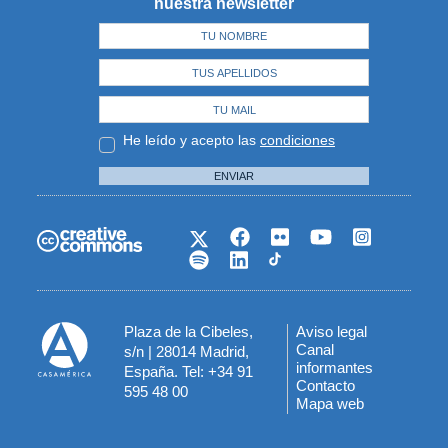
nuestra newsletter
He leído y acepto las
condiciones
ENVIAR
Plaza de la Cibeles,
Aviso legal
Menú
Canal
s/n | 28014 Madrid,
informantes
España. Tel: +34 91
del
Contacto
595 48 00
Mapa web
pie