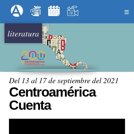
Pasar
Formulari
Menú Superior
al
contenido
principal
literatura
Del 13 al 17 de septiembre del 2021
Centroamérica
Cuenta