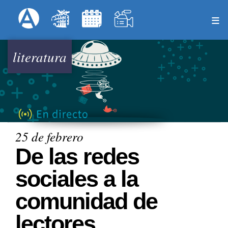
Pasar
Formulari
Menú Superior
al
contenido
principal
literatura
25 de febrero
De las redes
sociales a la
comunidad de
lectores