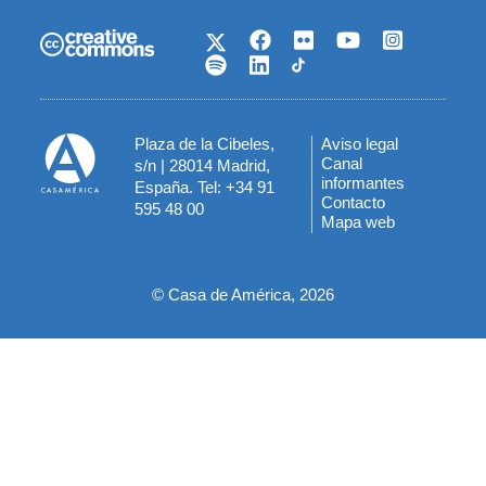
Plaza de la Cibeles,
Aviso legal
Menú
Canal
s/n | 28014 Madrid,
informantes
España. Tel: +34 91
del
Contacto
595 48 00
Mapa web
pie
© Casa de América, 2026