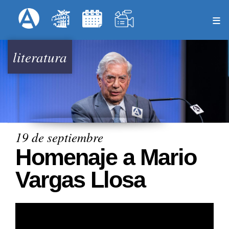
Pasar
Formulari
Menú Superior
al
contenido
principal
literatura
19 de septiembre
Homenaje a Mario
Vargas Llosa