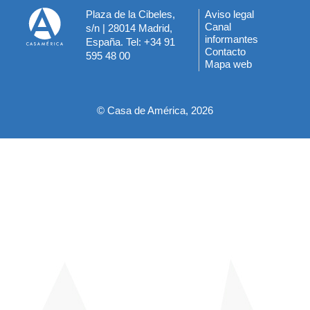
Plaza de la Cibeles,
Aviso legal
Menú
Canal
s/n | 28014 Madrid,
informantes
España. Tel: +34 91
del
Contacto
595 48 00
Mapa web
pie
© Casa de América, 2026