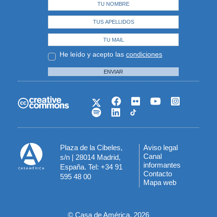
He leído y acepto las
condiciones
ENVIAR
Plaza de la Cibeles,
Aviso legal
Menú
Canal
s/n | 28014 Madrid,
informantes
España. Tel: +34 91
del
Contacto
595 48 00
Mapa web
pie
© Casa de América, 2026