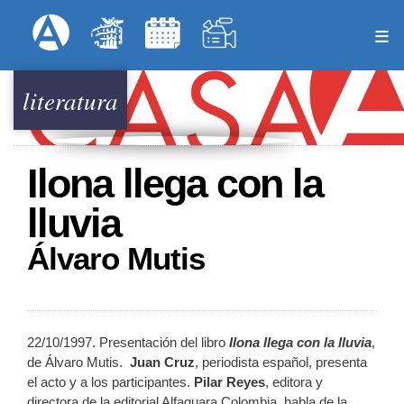
Pasar
Formulari
Menú Superior
al
contenido
principal
literatura
Ilona llega con la
lluvia
Álvaro Mutis
22/10/1997. Presentación del libro
Ilona llega con la lluvia
,
de Álvaro Mutis.
Juan Cruz
, periodista español, presenta
el acto y a los participantes.
Pilar Reyes
, editora y
directora de la editorial Alfaguara Colombia, habla de la