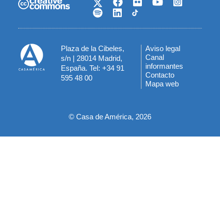
Plaza de la Cibeles,
Aviso legal
Menú
Canal
s/n | 28014 Madrid,
informantes
España. Tel: +34 91
del
Contacto
595 48 00
Mapa web
pie
© Casa de América, 2026