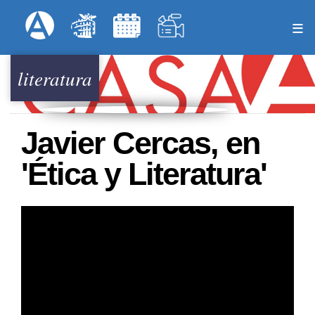
Pasar
Formulari
Menú Superior
al
contenido
principal
literatura
Javier Cercas, en
'Ética y Literatura'