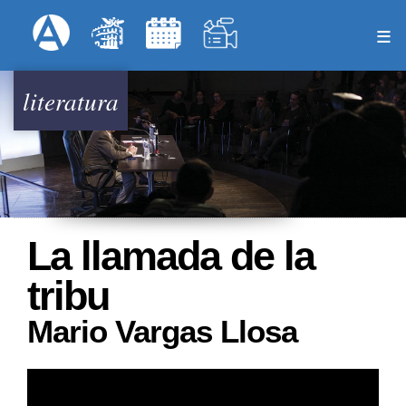
Pasar
Formulari
Menú Superior
al
contenido
principal
literatura
La llamada de la
tribu
Mario Vargas Llosa