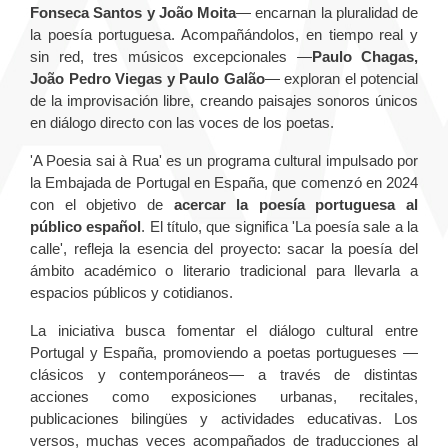
Fonseca Santos y João Moita
— encarnan la pluralidad de
la poesía portuguesa. Acompañándolos, en tiempo real y
sin red, tres músicos excepcionales —
Paulo Chagas,
João Pedro Viegas y Paulo Galão
— exploran el potencial
de la improvisación libre, creando paisajes sonoros únicos
en diálogo directo con las voces de los poetas.
'A Poesia sai à Rua' es un programa cultural impulsado por
la Embajada de Portugal en España, que comenzó en 2024
con el objetivo de
acercar la poesía portuguesa al
público español
. El título, que significa 'La poesía sale a la
calle', refleja la esencia del proyecto: sacar la poesía del
ámbito académico o literario tradicional para llevarla a
espacios públicos y cotidianos.
La iniciativa busca fomentar el diálogo cultural entre
Portugal y España, promoviendo a poetas portugueses —
clásicos y contemporáneos— a través de distintas
acciones como exposiciones urbanas, recitales,
publicaciones bilingües y actividades educativas. Los
versos, muchas veces acompañados de traducciones al