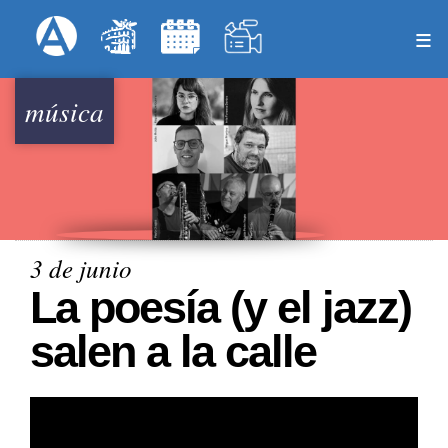
Pasar
Formulari
Menú Superior
al
contenido
principal
música
3 de junio
La poesía (y el jazz)
salen a la calle