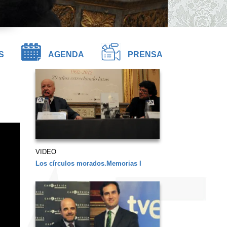
S
AGENDA
PRENSA
VIDEO
Los círculos morados.Memorias I