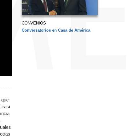
CONVENIOS
Conversatorios en Casa de América
e que
 casi
ancia
a
uales
otras