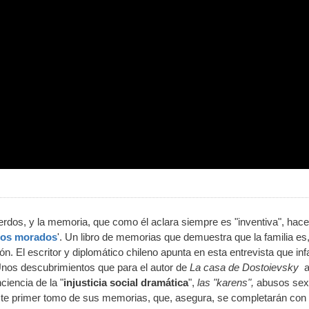
rdos, y la memoria, que como él aclara siempre es "inventiva", hac
los morados
'. Un libro de memorias que demuestra que la familia es,
n. El escritor y diplomático chileno apunta en esta entrevista que inf
Unos descubrimientos que para el autor de
La casa de Dostoievsky
ciencia de la "
injusticia social dramática
",
las "karens",
abusos sex
 este primer tomo de sus memorias, que, asegura, se completarán con 