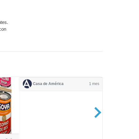
tes.
 con
Casa de América
1 mes