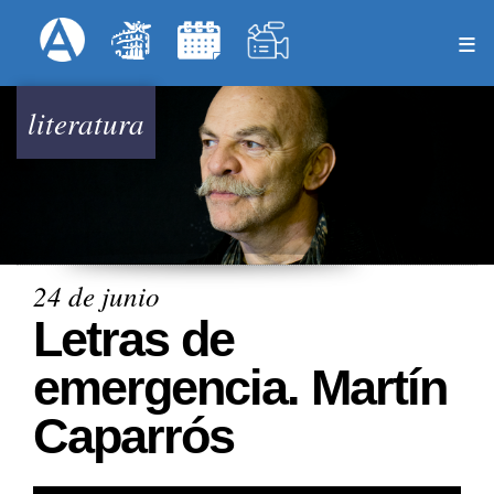
Pasar
Formulari
Menú Superior
al
contenido
principal
literatura
24 de junio
Letras de
emergencia. Martín
Caparrós