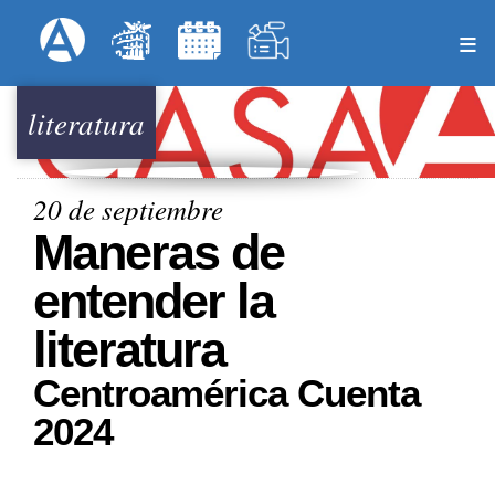
Pasar
Formulari
Menú Superior
al
contenido
principal
literatura
20 de septiembre
Maneras de
entender la
literatura
Centroamérica Cuenta
2024