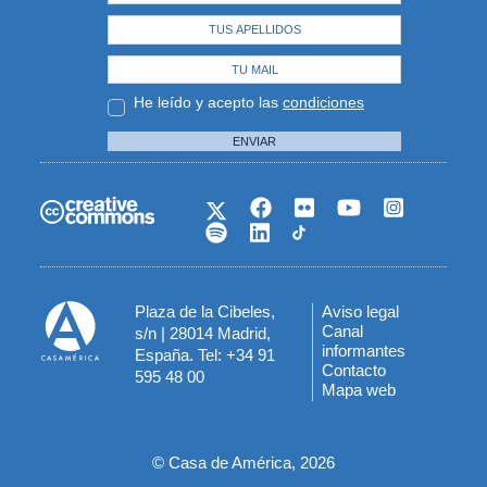
He leído y acepto las
condiciones
ENVIAR
Plaza de la Cibeles,
Aviso legal
Menú
Canal
s/n | 28014 Madrid,
informantes
España. Tel: +34 91
del
Contacto
595 48 00
Mapa web
pie
© Casa de América, 2026