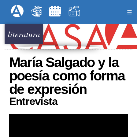
Pasar
Formulari
Menú Superior
al
contenido
principal
literatura
María Salgado y la
poesía como forma
de expresión
Entrevista