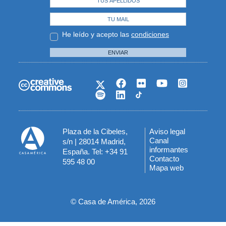
He leído y acepto las
condiciones
ENVIAR
Plaza de la Cibeles,
Aviso legal
Menú
Canal
s/n | 28014 Madrid,
informantes
España. Tel: +34 91
del
Contacto
595 48 00
Mapa web
pie
© Casa de América, 2026