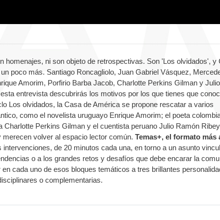
n homenajes, ni son objeto de retrospectivas. Son 'Los olvidados', y
 un poco más. Santiago Roncagliolo, Juan Gabriel Vásquez, Merced
ique Amorim, Porfirio Barba Jacob, Charlotte Perkins Gilman y Julio
sta entrevista descubrirás los motivos por los que tienes que conoc
clo Los olvidados, la Casa de América se propone rescatar a varios
ántico, como el novelista uruguayo Enrique Amorim; el poeta colombi
na Charlotte Perkins Gilman y el cuentista peruano Julio Ramón Ribey
 y merecen volver al espacio lector común.
Temas+, el formato más 
 intervenciones, de 20 minutos cada una, en torno a un asunto vincu
as tendencias o a los grandes retos y desafíos que debe encarar la com
ar en cada uno de esos bloques temáticos a tres brillantes personalid
disciplinares o complementarias.