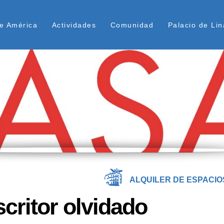
Pasar
ú Superior
al
e América
Actividades
Comunidad
Palacio de Lin
contenido
principal
ALQUILER DE ESPACIO
critor olvidado