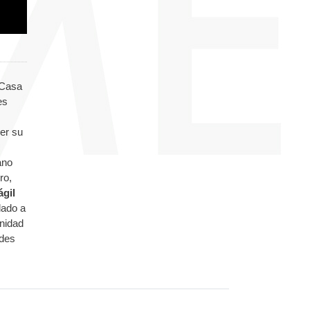
 Casa
es
er su
ano
ro,
ágil
lado a
unidad
ades