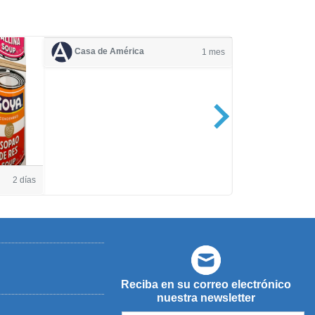
Casa de América
1 mes
Casa de Amé
2 días
Reciba en su correo electrónico
nuestra newsletter