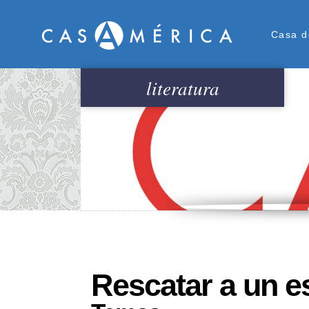
Men
Casa d
literatura
Rescatar a un es