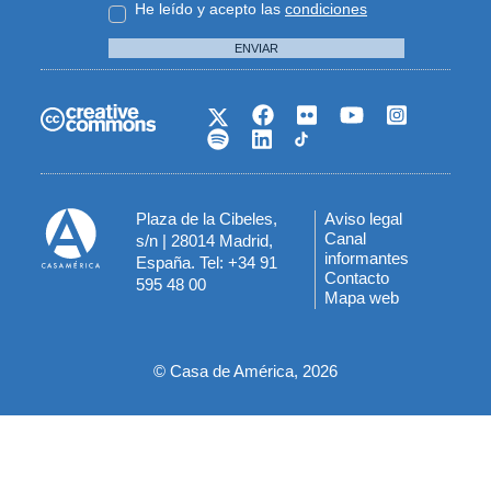
He leído y acepto las
condiciones
ENVIAR
Plaza de la Cibeles,
Aviso legal
Menú
Canal
s/n | 28014 Madrid,
informantes
España. Tel: +34 91
del
Contacto
595 48 00
Mapa web
pie
© Casa de América, 2026