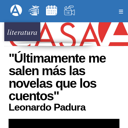
Pasar
Formulari
Menú Superior
al
contenido
principal
literatura
"Últimamente me
salen más las
novelas que los
cuentos"
Leonardo Padura