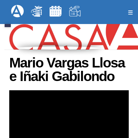
Pasar
Formulari
Menú Superior
al
contenido
principal
Mario Vargas Llosa
e Iñaki Gabilondo