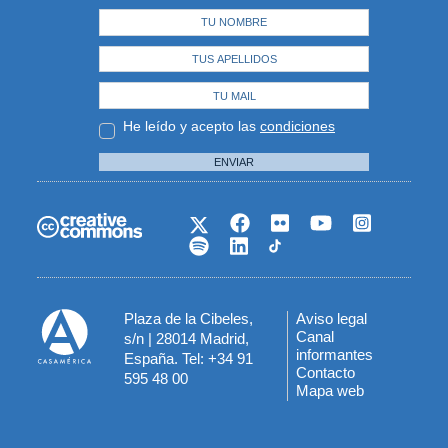
He leído y acepto las
condiciones
ENVIAR
Plaza de la Cibeles,
Aviso legal
Menú
Canal
s/n | 28014 Madrid,
informantes
España. Tel: +34 91
del
Contacto
595 48 00
Mapa web
pie