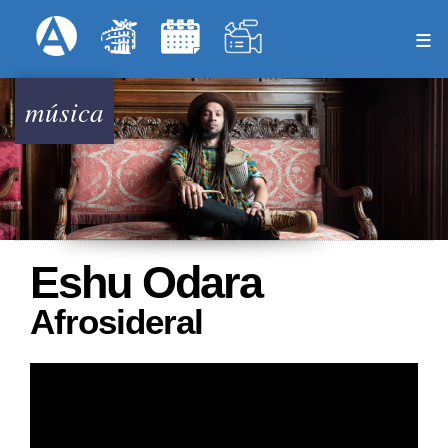
Pasar
Formulari
Menú Superior
al
contenido
principal
música
Eshu Odara
Afrosideral