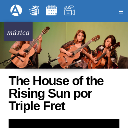
Pasar
Formulari
Menú Superior
al
contenido
principal
música
The House of the
Rising Sun por
Triple Fret