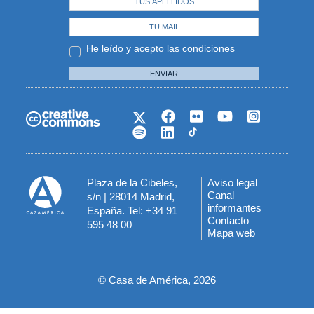
He leído y acepto las
condiciones
ENVIAR
Plaza de la Cibeles,
Aviso legal
Menú
Canal
s/n | 28014 Madrid,
informantes
España. Tel: +34 91
del
Contacto
595 48 00
Mapa web
pie
© Casa de América, 2026