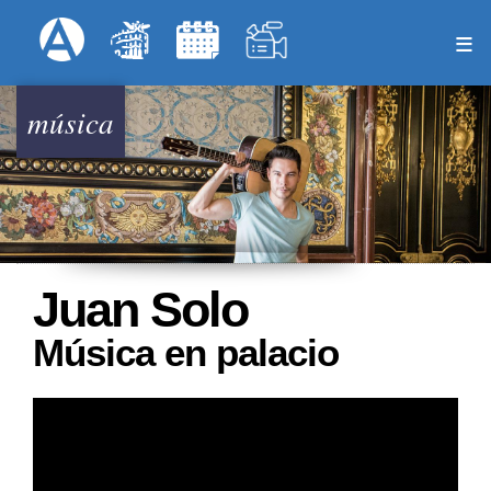
Pasar
Formulari
Menú Superior
al
contenido
principal
música
Juan Solo
Música en palacio