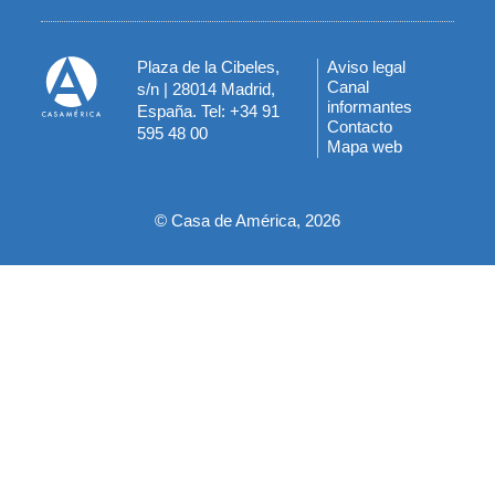
Plaza de la Cibeles,
Aviso legal
Menú
Canal
s/n | 28014 Madrid,
informantes
España. Tel: +34 91
del
Contacto
595 48 00
Mapa web
pie
© Casa de América, 2026