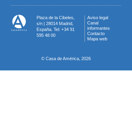
Plaza de la Cibeles,
Aviso legal
Menú
Canal
s/n | 28014 Madrid,
informantes
España. Tel: +34 91
del
Contacto
595 48 00
Mapa web
pie
© Casa de América, 2026