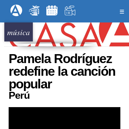
Pasar
Formulari
Menú Superior
al
contenido
principal
música
Pamela Rodríguez
redefine la canción
popular
Perú