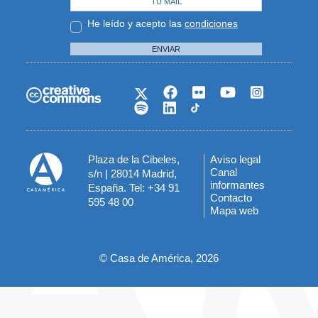
He leído y acepto las
condiciones
ENVIAR
Plaza de la Cibeles,
Aviso legal
Menú
Canal
s/n | 28014 Madrid,
informantes
España. Tel: +34 91
del
Contacto
595 48 00
Mapa web
pie
© Casa de América, 2026