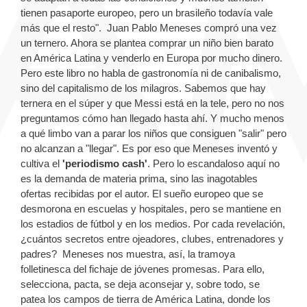
tienen pasaporte europeo, pero un brasileño todavía vale
más que el resto". Juan Pablo Meneses compró una vez
un ternero. Ahora se plantea comprar un niño bien barato
en América Latina y venderlo en Europa por mucho dinero.
Pero este libro no habla de gastronomía ni de canibalismo,
sino del capitalismo de los milagros. Sabemos que hay
ternera en el súper y que Messi está en la tele, pero no nos
preguntamos cómo han llegado hasta ahí. Y mucho menos
a qué limbo van a parar los niños que consiguen "salir" pero
no alcanzan a "llegar". Es por eso que Meneses inventó y
cultiva el
'periodismo cash'
. Pero lo escandaloso aquí no
es la demanda de materia prima, sino las inagotables
ofertas recibidas por el autor. El sueño europeo que se
desmorona en escuelas y hospitales, pero se mantiene en
los estadios de fútbol y en los medios. Por cada revelación,
¿cuántos secretos entre ojeadores, clubes, entrenadores y
padres? Meneses nos muestra, así, la tramoya
folletinesca del fichaje de jóvenes promesas. Para ello,
selecciona, pacta, se deja aconsejar y, sobre todo, se
patea los campos de tierra de América Latina, donde los