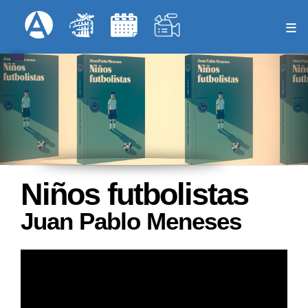
Pasar
Formulari
Menú Superior
al
contenido
principal
Niños futbolistas
Juan Pablo Meneses