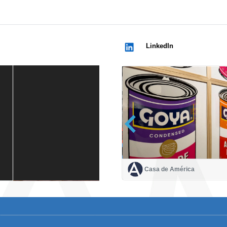
LinkedIn
Casa de América
Casa de América
1 mes