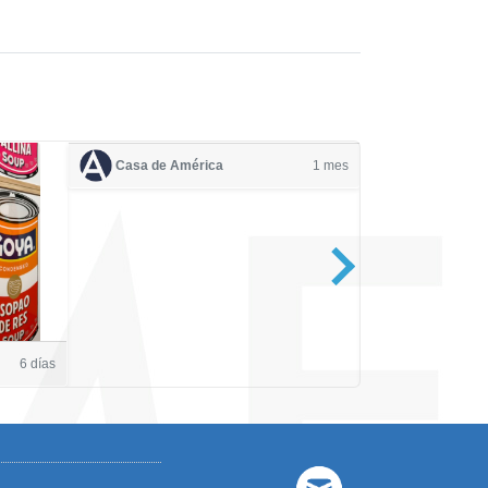
Casa de América
1 mes
Casa de Amé
6 días