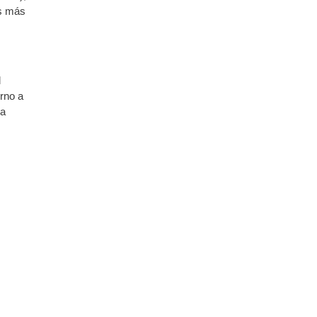
es más
l
orno a
la