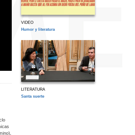
VIDEO
Humor y literatura
LITERATURA
Santa suerte
clo
micas
mino),