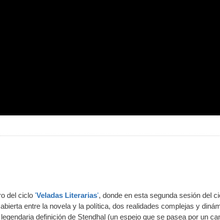
o del ciclo
'
Veladas Literarias
'
, donde en esta segunda sesión del ci
abierta entre la novela y la política, dos realidades complejas y diná
legendaria definición de Stendhal (un espejo que se pasea por un ca