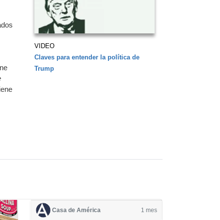
ados
VIDEO
Claves para entender la política de
ine
Trump
e
iene
Casa de América
1 mes