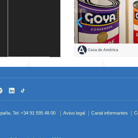
Casa de América
Casa de América
1 mes
spaña. Tel: +34 91 595 48 00
Aviso legal
Canal informantes
C
Menú
del