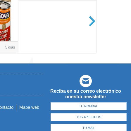
Casa de Amé
5 días
Reciba en su correo electrónico
nuestra newsletter
ontacto
Mapa web