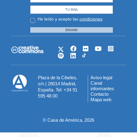
He leído y acepto las
condiciones
ENVIAR
Plaza de la Cibeles,
Aviso legal
Menú
Canal
s/n | 28014 Madrid,
informantes
España. Tel: +34 91
del
Contacto
595 48 00
Mapa web
pie
© Casa de América, 2026