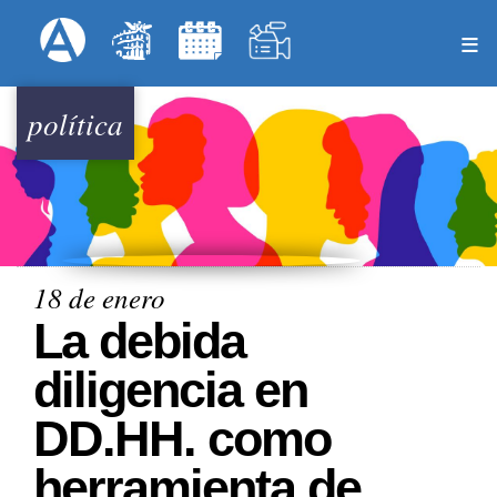
Pasar
Formulari
Menú Superior
al
contenido
principal
política
18 de enero
La debida
diligencia en
DD.HH. como
herramienta de