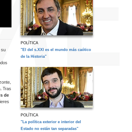
POLÍTICA
a su
"El del s.XXI es el mundo más caótico
de la Historia"
todos
zonte,
.
Tras
is de
ieres
POLÍTICA
"La política exterior e interior del
Estado no están tan separadas"