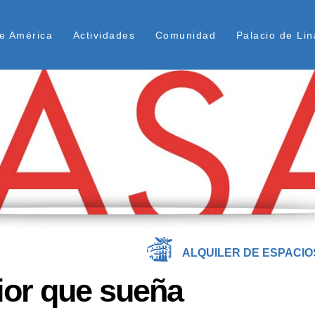
Pasar
ú Superior
al
e América
Actividades
Comunidad
Palacio de Lin
contenido
principal
ALQUILER DE ESPACIO
rior que sueña