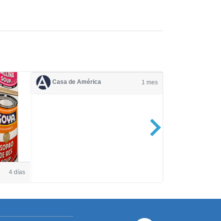
Casa de América
1 mes
Casa de Amé
4 días