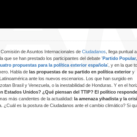
a Comisión de Asuntos Internacionales de
Ciudadanos
, llega puntual 
a que se han prestado los participantes del debate '
Partido Popular,
atro propuestas para la política exterior española
', y en la que 
mero. Habla de
las propuestas de su partido en política exterior
y
 Latinoamérica ante los nuevos escenarios. Los que han surgido en
azotan Brasil y Venezuela, o la inestabilidad de Honduras. Y en el hori
n Estados Unidos? ¿Qué piensan del TTIP? El político responde
emas más candentes de la actualidad:
la amenaza yihadista y la cris
ma. ¿Cuál es la postura de Ciudadanos ante el cambio climático? Si qu