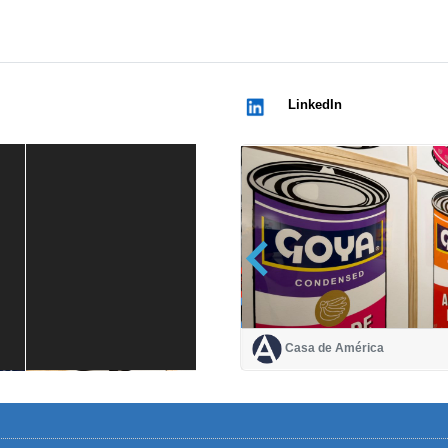
LinkedIn
Casa de América
Casa de América
1 mes