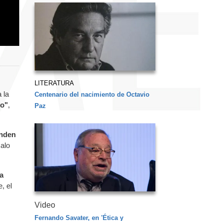
LITERATURA
 la
Centenario del nacimiento de Octavio
yo"
,
Paz
nden
alo
la
, el
Video
Fernando Savater, en 'Ética y