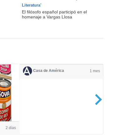
Literatura'
El filósofo español participó en el
homenaje a Vargas Llosa
Casa de América
1 mes
Casa de Amé
2 días