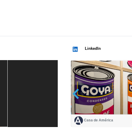
LinkedIn
Casa de América
Casa de América
1 mes