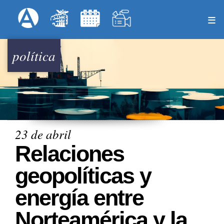
Pasar
Formulari
Menú Superior
al
contenido
principal
política
23 de abril
Relaciones
geopolíticas y
energía entre
Norteamérica y la