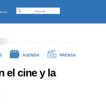
Formulariodebusqueda
ap
Buscar
ares
tel
S
AGENDA
PRENSA
 el cine y la