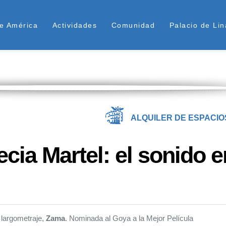
Pasar
ú Superior
al
e América
Actividades
Comunidad
Palacio de Lin
contenido
principal
ALQUILER DE ESPACIO
cia Martel: el sonido en
 largometraje,
Zama
. Nominada al Goya a la Mejor Película