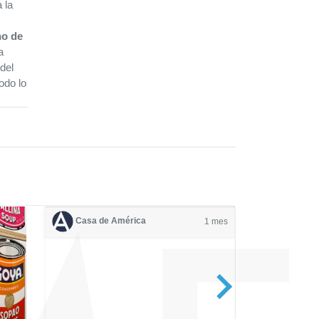
 la
no de
a
del
Todo lo
Casa de América
1 mes