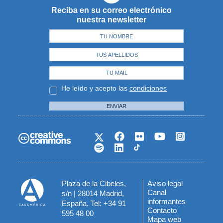
Reciba en su correo electrónico
nuestra newsletter
He leído y acepto las
condiciones
ENVIAR
Plaza de la Cibeles,
Aviso legal
Menú
Canal
s/n | 28014 Madrid,
informantes
España. Tel: +34 91
del
Contacto
595 48 00
Mapa web