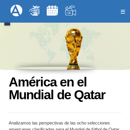
Pasar
Formulari
Menú Superior
al
contenido
principal
América en el
Mundial de Qatar
Analizamos las perspectivas de las ocho selecciones
americanas clasificadas para el Mundial de fútbol de Qatar