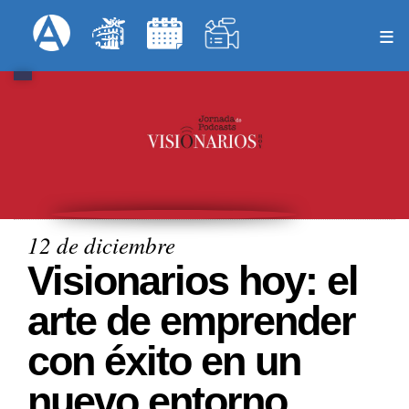
Pasar
Formulari
Menú Superior
al
contenido
principal
12 de diciembre
Visionarios hoy: el
arte de emprender
con éxito en un
nuevo entorno