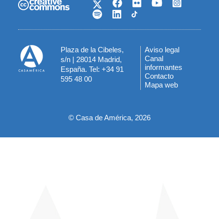
Plaza de la Cibeles,
Aviso legal
Menú
Canal
s/n | 28014 Madrid,
informantes
España. Tel: +34 91
del
Contacto
595 48 00
Mapa web
pie
© Casa de América, 2026