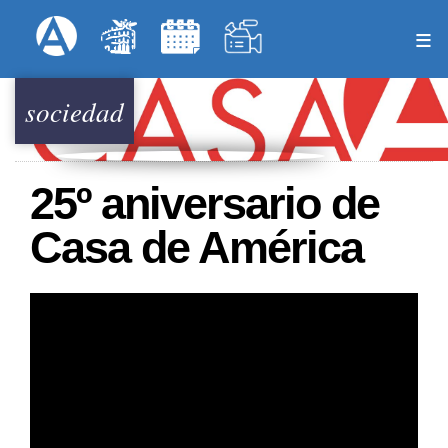
Pasar
Formulari
Menú Superior
al
contenido
principal
sociedad
25º aniversario de
Casa de América