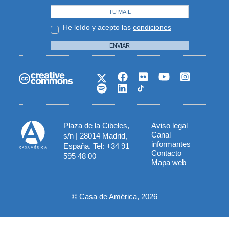
He leído y acepto las
condiciones
ENVIAR
Plaza de la Cibeles,
Aviso legal
Menú
Canal
s/n | 28014 Madrid,
informantes
España. Tel: +34 91
del
Contacto
595 48 00
Mapa web
pie
© Casa de América, 2026