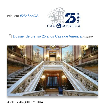
etiqueta
#25añosCA
.
Dossier de prensa 25 años Casa de América
(0 bytes)
ARTE Y ARQUITECTURA