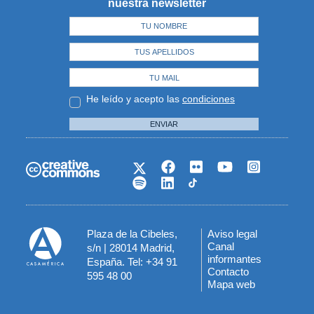
nuestra newsletter
He leído y acepto las
condiciones
ENVIAR
Plaza de la Cibeles,
Aviso legal
Menú
Canal
s/n | 28014 Madrid,
informantes
España. Tel: +34 91
del
Contacto
595 48 00
Mapa web
pie