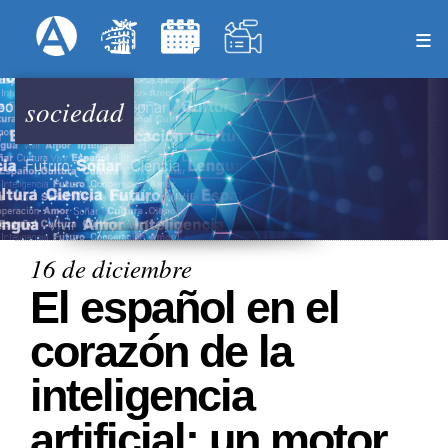
Pasar
Formulari
Menú Superior
al
contenido
principal
sociedad
16 de diciembre
El español en el
corazón de la
inteligencia
artificial: un motor