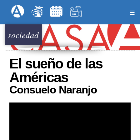
Pasar
Formulari
Menú Superior
al
contenido
principal
sociedad
El sueño de las
Américas
Consuelo Naranjo