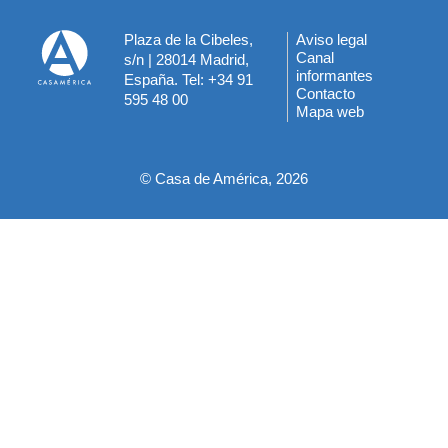
Plaza de la Cibeles,
Aviso legal
Menú
Canal
s/n | 28014 Madrid,
informantes
España. Tel: +34 91
del
Contacto
595 48 00
Mapa web
pie
© Casa de América, 2026