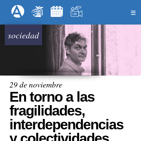
Pasar
Formulari
Menú Superior
al
contenido
principal
sociedad
29 de noviembre
En torno a las
fragilidades,
interdependencias
y colectividades