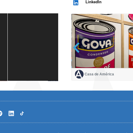
LinkedIn
Casa de América
Casa de América
1 mes