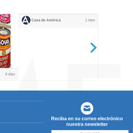
Casa de América
1 mes
Casa de Amé
6 días
Reciba en su correo electrónico
nuestra newsletter