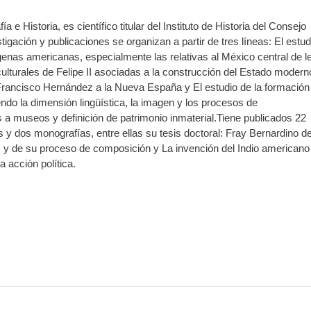
a e Historia, es científico titular del Instituto de Historia del Consejo
tigación y publicaciones se organizan a partir de tres líneas: El estud
ígenas americanas, especialmente las relativas al México central de 
culturales de Felipe II asociadas a la construcción del Estado modern
Francisco Hernández a la Nueva España y El estudio de la formación
ndo la dimensión lingüística, la imagen y los procesos de
s a museos y definición de patrimonio inmaterial.Tiene publicados 22
dos y dos monografías, entre ellas su tesis doctoral: Fray Bernardino d
s y de su proceso de composición y La invención del Indio americano
a acción política.