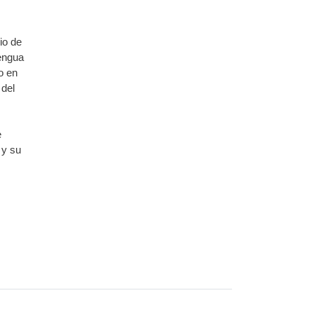
io de
lengua
o en
 del
e
 y su