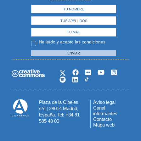
He leído y acepto las
condiciones
ENVIAR
Plaza de la Cibeles,
Aviso legal
Menú
Canal
s/n | 28014 Madrid,
informantes
España. Tel: +34 91
del
Contacto
595 48 00
Mapa web
pie