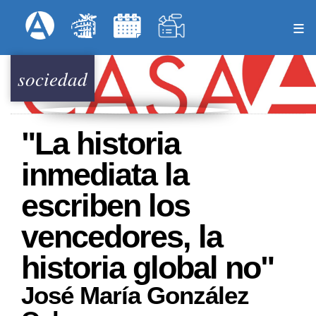
Pasar
Formulari
Menú Superior
al
contenido
principal
sociedad
"La historia
inmediata la
escriben los
vencedores, la
historia global no"
José María González