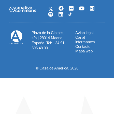
Plaza de la Cibeles,
Aviso legal
Menú
Canal
s/n | 28014 Madrid,
informantes
España. Tel: +34 91
del
Contacto
595 48 00
Mapa web
pie
© Casa de América, 2026