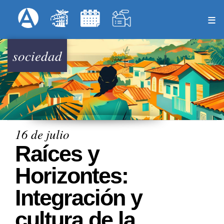
Pasar
Formulari
Menú Superior
al
contenido
principal
sociedad
16 de julio
Raíces y
Horizontes:
Integración y
cultura de la