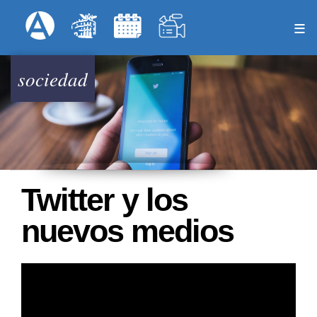
Pasar
Formulari
Menú Superior
al
contenido
principal
sociedad
Twitter y los
nuevos medios