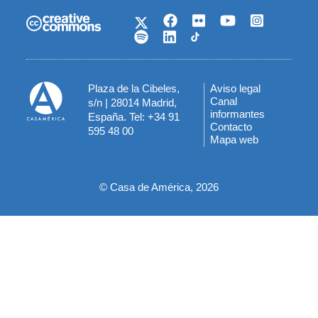
Plaza de la Cibeles,
Aviso legal
Menú
Canal
s/n | 28014 Madrid,
informantes
España. Tel: +34 91
del
Contacto
595 48 00
Mapa web
pie
© Casa de América, 2026