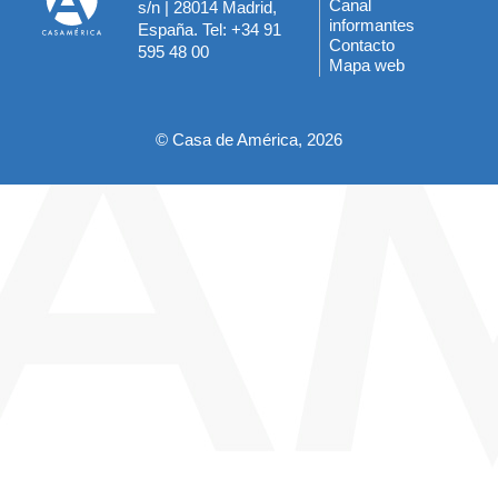
Canal
s/n | 28014 Madrid,
informantes
España. Tel: +34 91
del
Contacto
595 48 00
Mapa web
pie
© Casa de América, 2026