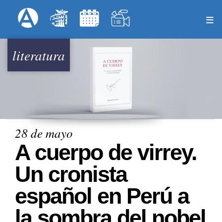
Pasar
Formulari
Menú Superior
al
contenido
principal
literatura
28 de mayo
A cuerpo de virrey.
Un cronista
español en Perú a
la sombra del nobel