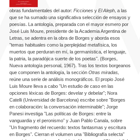
obras fundamentales del autor:
Ficciones
y
El Aleph
, a las
que se ha sumado una significativa selección de ensayos y
poesías. La antología, preparada con el mayor esmero por
José Luis Moure, presidente de la Academia Argentina de
Letras, se adentra en la obra de Borges y aborda esos
"temas habituales como la perplejidad metafísica, los
muertos que perduran en mí, la germanística, el lenguaje,
la patria, la paradójica suerte de los poetas". (Borges,
Nueva antología personal, 1967). Tras los textos borgeanos
que componen la antología, la sección
Otras miradas,
reúne una serie de análisis monográficos. El propio José
Luis Moure lleva a cabo "Un estudio de caso en las
opciones léxicas de Borges: develar y debelar"; Nora
Catelli (Universidad de Barcelona) escribe sobre "Borges
en colaboración: la conversación interminable"; Jorge
Panesi investiga "Las políticas de Borges: entre la
vanguardia y el peronismo" y Juan Pablo Canala, sobre
"Un fragmento del recuerdo: textos fantasmas y escritura
en Borges". Cierran el volumen una "Bibliografía selecta"