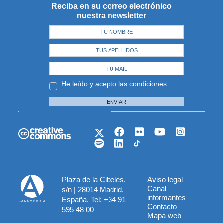
Reciba en su correo electrónico
nuestra newsletter
He leído y acepto las
condiciones
ENVIAR
Plaza de la Cibeles,
Aviso legal
Menú
Canal
s/n | 28014 Madrid,
informantes
España. Tel: +34 91
del
Contacto
595 48 00
Mapa web
pie