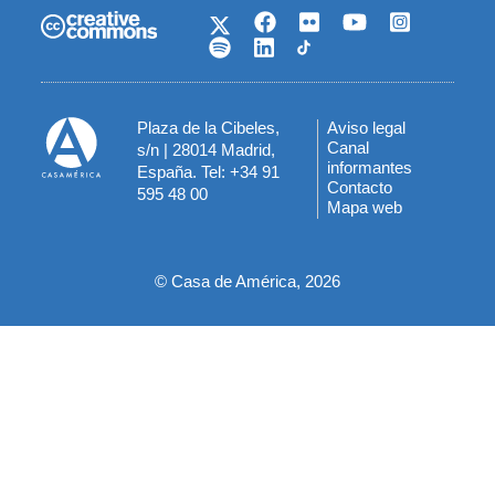
Plaza de la Cibeles,
Aviso legal
Menú
Canal
s/n | 28014 Madrid,
informantes
España. Tel: +34 91
del
Contacto
595 48 00
Mapa web
pie
© Casa de América, 2026