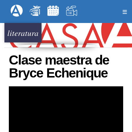
Pasar
Formulari
Menú Superior
al
contenido
principal
literatura
Clase maestra de
Bryce Echenique