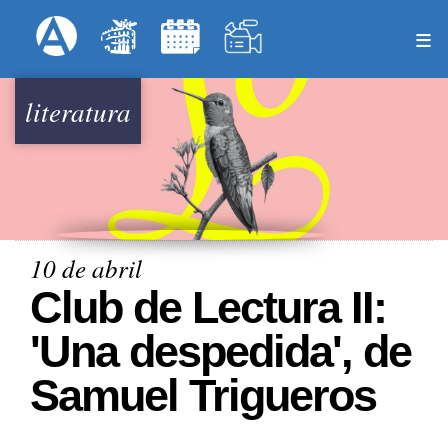
Pasar
Formulari
Menú Superior
al
contenido
principal
literatura
10 de abril
Club de Lectura II:
'Una despedida', de
Samuel Trigueros