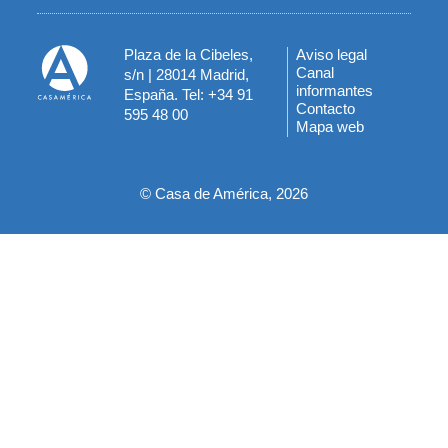
Plaza de la Cibeles,
Aviso legal
Menú
Canal
s/n | 28014 Madrid,
informantes
España. Tel: +34 91
del
Contacto
595 48 00
Mapa web
pie
© Casa de América, 2026