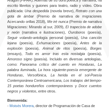
Aragón (FIPAR). Además de su obra poética y narrativa, ha
escrito libretos y guiones para teatro, radio y vídeo. Obra
publicada:
Una despedida
(novela breve),
Retrato con una
gota de ámbar
(Premio de narrativa de migraciones
Acercando orillas 2018),
Me iré nunca
(Premio de narrativa
Migraciones: Mirando al sur, 2009),
El trapecista de adobe
y neón
(narrativa e ilustraciones),
Ouroboros
(poesía),
Seguir volando
-antología personal (poesía),
Una canción
lejana
(poesía),
Exhumaciones
(poesía),
Antes de la
explosión
(poesía),
Animal de ritos
(poesía),
Borges
(ensayo),
Todo es amor tras esta nostalgia
(poesía),
Amoroso signo
(poesía). Incluido en diversas antologías,
como:
Panorama crítico del cuento en Honduras
,
La
palabra iluminada
,
La hora siguiente-poesía emergente de
Honduras
,
Versofónica
,
La herida en el sol-Poesía
Contemporánea Centroamericana
,
Los trabajos del tiempo-
15 poetas hondureños contemporáneos
y
Doce cuentos
negros y violentos
, entre otros.
Bienvenida:
-
Moisés Morera
, director de Programación de Casa de