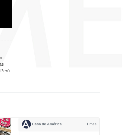
én
as
 Perú
Casa de América
1 mes