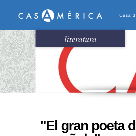
Men
Casa d
literatura
"El gran poeta d