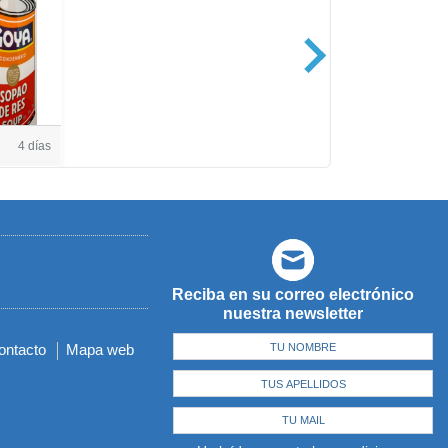
Casa de Amé
4 días
Reciba en su correo electrónico
nuestra newsletter
ontacto
Mapa web