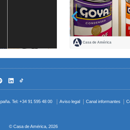
Casa de América
Casa de América
1 mes
spaña. Tel: +34 91 595 48 00
Aviso legal
Canal informantes
C
Menú
del
pie
© Casa de América, 2026