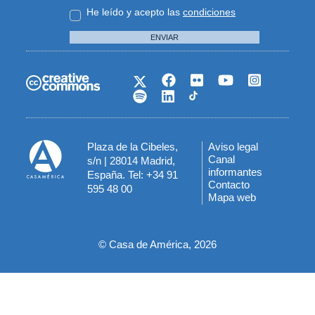
He leído y acepto las
condiciones
ENVIAR
Plaza de la Cibeles,
Aviso legal
Menú
Canal
s/n | 28014 Madrid,
informantes
España. Tel: +34 91
del
Contacto
595 48 00
Mapa web
pie
© Casa de América, 2026