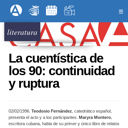
Pasar
Formulari
Menú Superior
al
contenido
principal
literatura
La cuentística de
los 90: continuidad
y ruptura
02/02/1996.
Teodosio Fernández
, catedrático español,
presenta el acto y a los participantes.
Maryra Montero
,
escritora cubana, habla de su primer y único libro de relatos