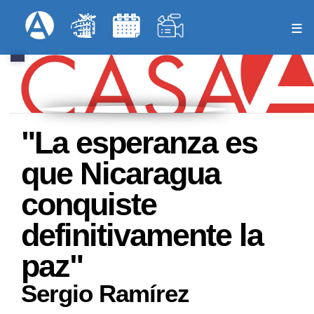
Pasar
Formulari
Menú Superior
al
contenido
principal
"La esperanza es
que Nicaragua
conquiste
definitivamente la
paz"
Sergio Ramírez