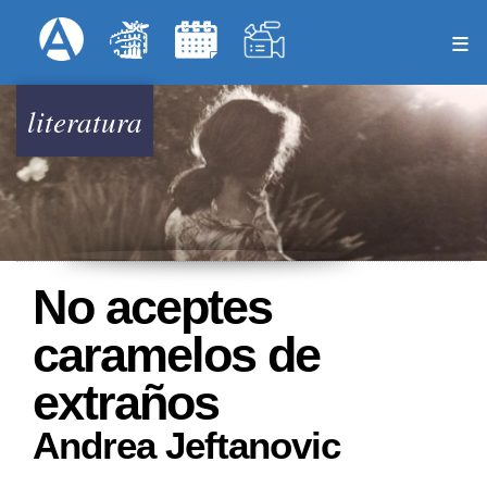
Pasar
Formulari
Menú Superior
al
contenido
principal
literatura
No aceptes
caramelos de
extraños
Andrea Jeftanovic