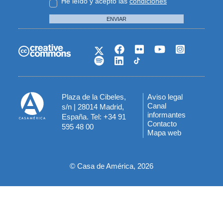
He leído y acepto las
condiciones
ENVIAR
Plaza de la Cibeles,
Aviso legal
Menú
Canal
s/n | 28014 Madrid,
informantes
España. Tel: +34 91
del
Contacto
595 48 00
Mapa web
pie
© Casa de América, 2026